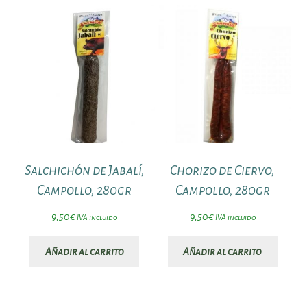
precio:
bajo
a
alto
Salchichón de Jabalí,
Chorizo de Ciervo,
Campollo, 280gr
Campollo, 280gr
9,50
€
9,50
€
IVA incluido
IVA incluido
Añadir al carrito
Añadir al carrito