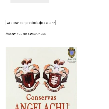
Ordenado
Mostrando los 6 resultados
por
precio:
bajo
a
alto