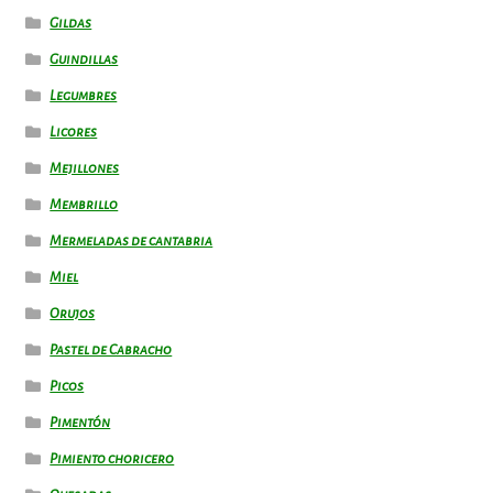
Gildas
Guindillas
Legumbres
Licores
Mejillones
Membrillo
Mermeladas de cantabria
Miel
Orujos
Pastel de Cabracho
Picos
Pimentón
Pimiento choricero