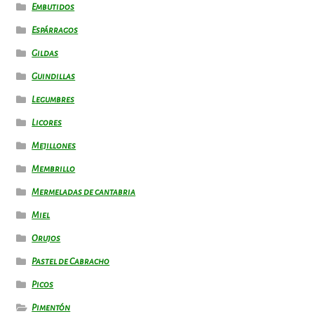
Embutidos
Espárragos
Gildas
Guindillas
Legumbres
Licores
Mejillones
Membrillo
Mermeladas de cantabria
Miel
Orujos
Pastel de Cabracho
Picos
Pimentón