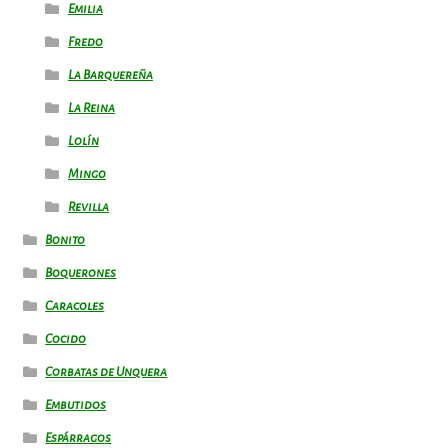
Emilia
Fredo
La Barquereña
La Reina
Lolín
Mingo
Revilla
Bonito
Boquerones
Caracoles
Cocido
Corbatas de Unquera
Embutidos
Espárragos