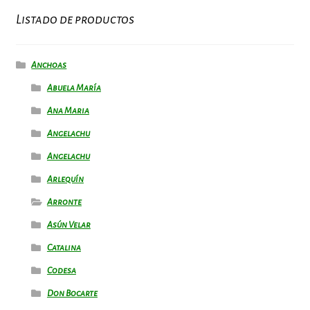
Listado de productos
Anchoas
Abuela María
Ana Maria
Angelachu
Angelachu
Arlequín
Arronte
Asún Velar
Catalina
Codesa
Don Bocarte