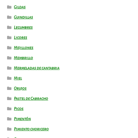
Gildas
Guindillas
Legumbres
Licores
Mejillones
Membrillo
Mermeladas de cantabria
Miel
Orujos
Pastel de Cabracho
Picos
Pimentón
Pimiento choricero