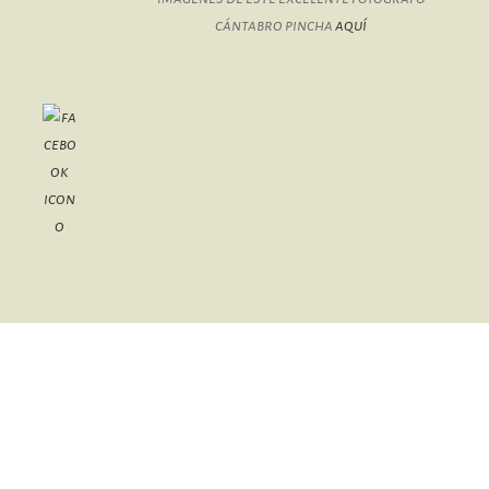
cántabro pincha
aquí