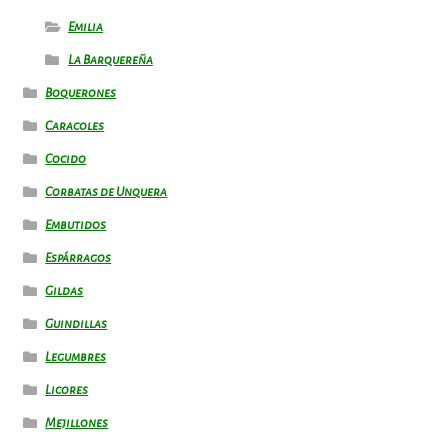
Emilia
La Barquereña
Boquerones
Caracoles
Cocido
Corbatas de Unquera
Embutidos
Espárragos
Gildas
Guindillas
Legumbres
Licores
Mejillones