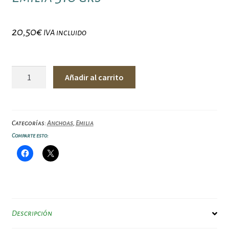
20,50
€
IVA incluido
Anchoas
Añadir al carrito
en
aceite
de
oliva
Categorías:
Anchoas
,
Emilia
Emilia
Comparte esto:
310
grs
cantidad
Descripción