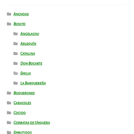
Anchoas
Bonito
Angelachu
Arlequín
Catalina
Don Bocarte
Emilia
La Barquereña
Boquerones
Caracoles
Cocido
Corbatas de Unquera
Embutidos