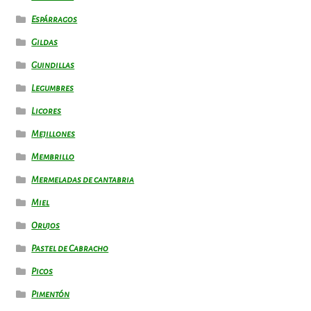
Espárragos
Gildas
Guindillas
Legumbres
Licores
Mejillones
Membrillo
Mermeladas de cantabria
Miel
Orujos
Pastel de Cabracho
Picos
Pimentón