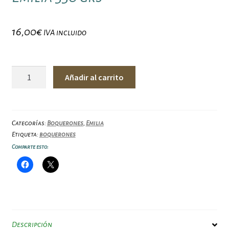
16,00
€
IVA incluido
Boquerones
Añadir al carrito
en
aceite
de
oliva
Categorías:
Boquerones
,
Emilia
Etiqueta:
boquerones
Emilia
Comparte esto:
330
grs
cantidad
Descripción