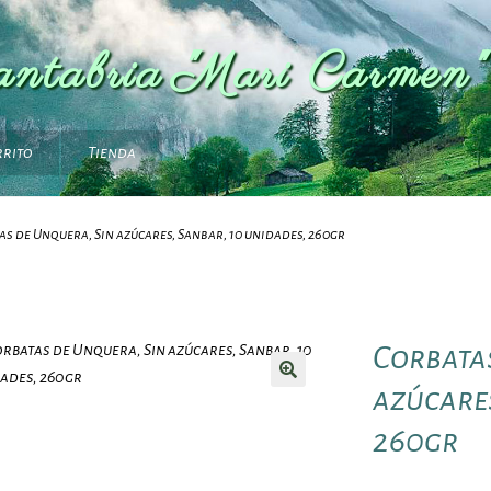
antabria "Mari Carmen"
rrito
Tienda
s de Unquera, Sin azúcares, Sanbar, 10 unidades, 260gr
Corbatas
azúcares
260gr