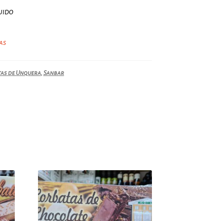
uido
ias
as de Unquera
,
Sanbar