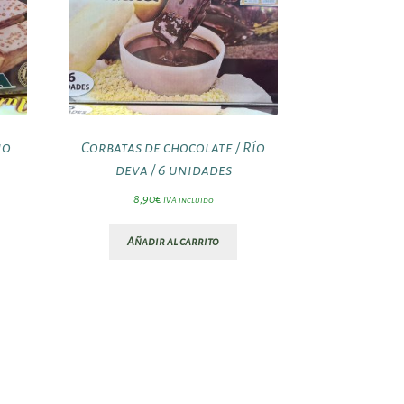
io
Corbatas de chocolate / Río
deva / 6 unidades
8,90
€
IVA incluido
Añadir al carrito