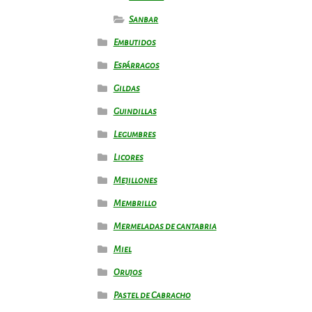
Sanbar
Embutidos
Espárragos
Gildas
Guindillas
Legumbres
Licores
Mejillones
Membrillo
Mermeladas de cantabria
Miel
Orujos
Pastel de Cabracho