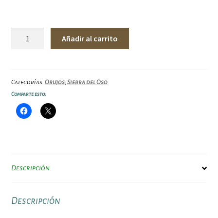
Crema
Añadir al carrito
de
orujo
sabor
a
Categorías:
Orujos
,
Sierra del Oso
yogur
Comparte esto:
Botellín
50ml
Sierra
del
Oso
cantidad
Descripción
Descripción