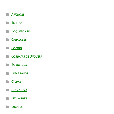
Anchoas
Bonito
Boquerones
Caracoles
Cocido
Corbatas de Unquera
Embutidos
Espárragos
Gildas
Guindillas
Legumbres
Licores