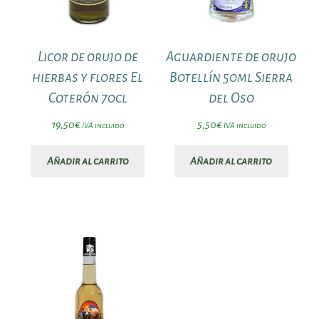
Licor de orujo de
Aguardiente de orujo
hierbas y flores El
Botellín 50ml Sierra
Coterón 70cl
del Oso
19,50
€
5,50
€
IVA incluido
IVA incluido
Añadir al carrito
Añadir al carrito