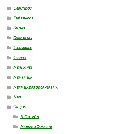
Embutidos
Espárragos
Gildas
Guindillas
Legumbres
Licores
Mejillones
Membrillo
Mermeladas de cantabria
Miel
Orujos
El Coterón
Mariano Camacho