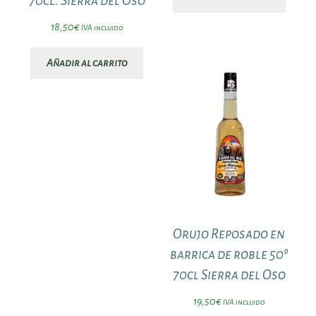
70cl. Sierra del Oso
18,50
€
IVA incluido
Añadir al carrito
Orujo Reposado en
barrica de roble 50º
70cl Sierra del Oso
19,50
€
IVA incluido