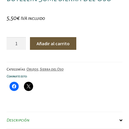
5,50
€
IVA incluido
Licor
Añadir al carrito
de
orujo
con
hierbas
Categorías:
Orujos
,
Sierra del Oso
botellín
Comparte esto:
50ml
Sierra
del
Oso
cantidad
Descripción