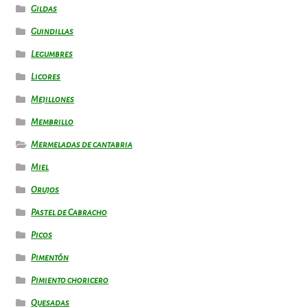
Gildas
Guindillas
Legumbres
Licores
Mejillones
Membrillo
Mermeladas de cantabria
Miel
Orujos
Pastel de Cabracho
Picos
Pimentón
Pimiento choricero
Quesadas