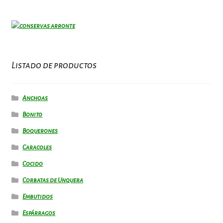
Listado de productos
Anchoas
Bonito
Boquerones
Caracoles
Cocido
Corbatas de Unquera
Embutidos
Espárragos