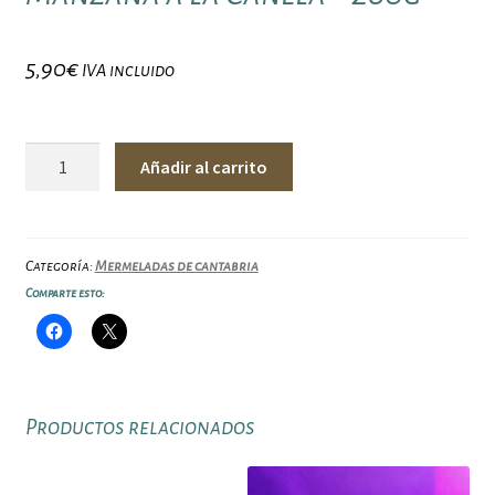
5,90
€
IVA incluido
Liebanartesana
Añadir al carrito
-
Mermelada
Manzana
a
Categoría:
Mermeladas de cantabria
la
Comparte esto:
Canela
-
280g
cantidad
Productos relacionados