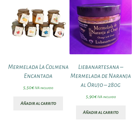
Mermelada La Colmena
Liebanartesana –
Encantada
Mermelada de Naranja
al Orujo – 280g
5,50
€
IVA incluido
5,90
€
IVA incluido
Añadir al carrito
Añadir al carrito