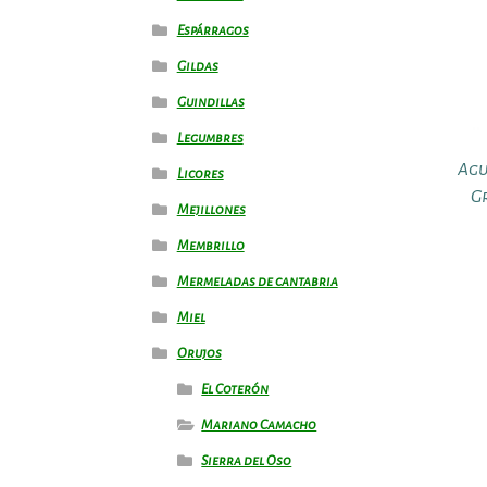
Espárragos
Gildas
Guindillas
Legumbres
Agu
Licores
G
Mejillones
Membrillo
Mermeladas de cantabria
Miel
Orujos
El Coterón
Mariano Camacho
Sierra del Oso