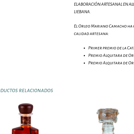
ELABORACIÓN ARTESANAL EN AL
LIEBANA.
El Orujo Mariano Camacho ha 
calidad artesana:
Primer premio de la Cata
Premio Alquitara de Oro
Premio Alquitara de Oro
ductos relacionados