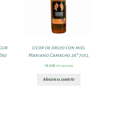
ogur
Licor de orujo con miel
Oso
Mariano Camacho 26º 70cl
19,50
€
IVA incluido
Añadir al carrito