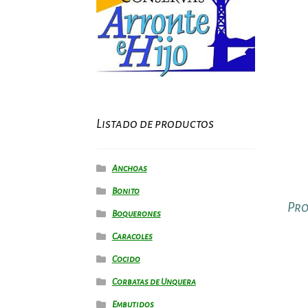
Listado de productos
Anchoas
Bonito
Pro
Boquerones
Caracoles
Cocido
Corbatas de Unquera
Embutidos