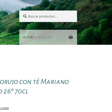
Buscar
Buscar
por:
0,00
€
0 productos
 orujo con té Mariano
 26º 70cl
luido