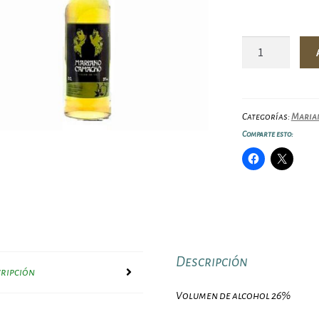
Licor
de
orujo
con
té
Categorías:
Maria
Mariano
Comparte esto:
Camacho
26º
70cl
cantidad
Descripción
ripción
Volumen de alcohol 26%