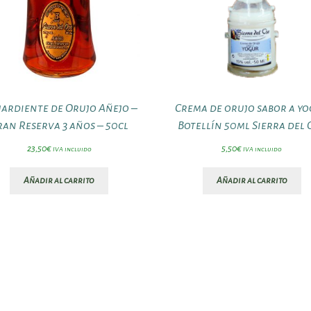
ardiente de Orujo Añejo –
Crema de orujo sabor a y
ran Reserva 3 años – 50cl
Botellín 50ml Sierra del 
23,50
€
5,50
€
IVA incluido
IVA incluido
Añadir al carrito
Añadir al carrito