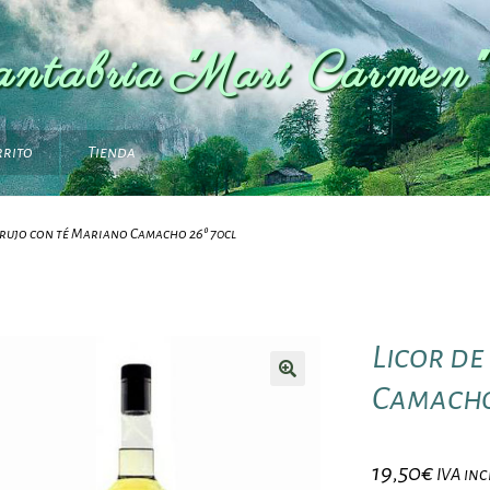
antabria "Mari Carmen"
rrito
Tienda
orujo con té Mariano Camacho 26º 70cl
Licor de
Camacho
19,50
€
IVA inc