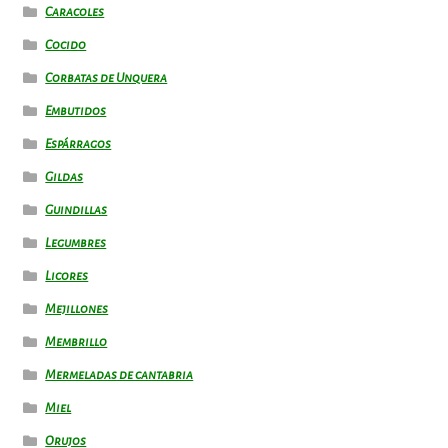
Caracoles
Cocido
Corbatas de Unquera
Embutidos
Espárragos
Gildas
Guindillas
Legumbres
Licores
Mejillones
Membrillo
Mermeladas de cantabria
Miel
Orujos