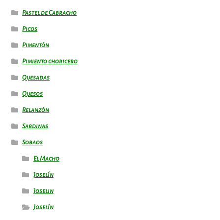
Pastel de Cabracho
Picos
Pimentón
Pimiento choricero
Quesadas
Quesos
Relanzón
Sardinas
Sobaos
El Macho
Joselín
Joselin
Joselín