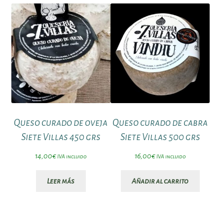
precio:
bajo
a
alto
Queso curado de oveja
Queso curado de cabra
Siete Villas 450 grs
Siete Villas 500 grs
14,00
€
16,00
€
IVA incluido
IVA incluido
Leer más
Añadir al carrito