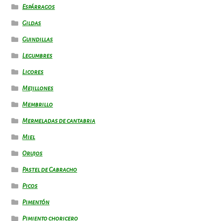
Espárragos
Gildas
Guindillas
Legumbres
Licores
Mejillones
Membrillo
Mermeladas de cantabria
Miel
Orujos
Pastel de Cabracho
Picos
Pimentón
Pimiento choricero