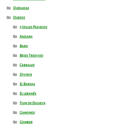
Quesadas
Quesos
3 Valles Pasiegos
Andara
Baro
Bejes Tresviso
Cabrales
Divirin
El Bardal
El lebanés
Flor de Esgueva
Gamoneu
Gomber