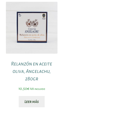
Relanzón en aceite
oliva, Angelachu,
280gr
10,50
€
IVA incluido
Leer más