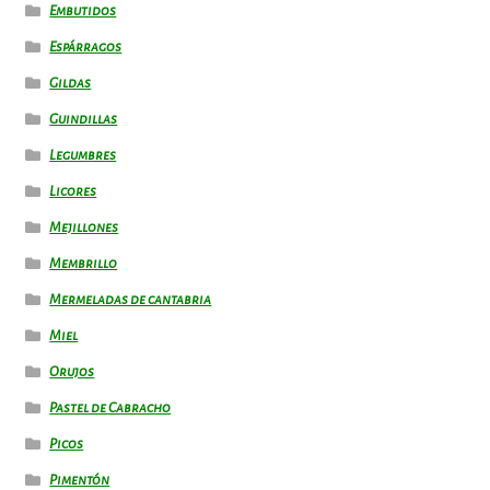
Embutidos
Espárragos
Gildas
Guindillas
Legumbres
Licores
Mejillones
Membrillo
Mermeladas de cantabria
Miel
Orujos
Pastel de Cabracho
Picos
Pimentón