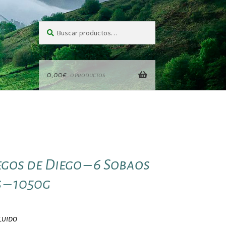
Buscar
Buscar
por:
0,00
€
0 productos
egos de Diego – 6 Sobaos
 – 1050g
luido