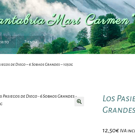
antabria "Mari Carmen"
rrito
Tienda
siegos de Diego – 6 Sobaos Grandes – 1050g
Los Pasi
Grandes
12,50
€
IVA inc