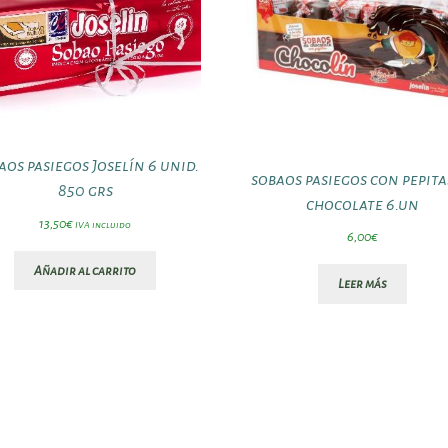
aos pasiegos Joselín 6 unid.
sobaos pasiegos con pepita
850 grs
chocolate 6.un
13,50
€
IVA incluido
6,00
€
Añadir al carrito
Leer más