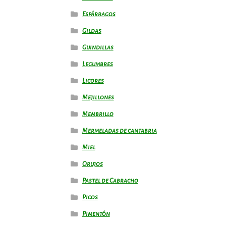
Espárragos
Gildas
Guindillas
Legumbres
Licores
Mejillones
Membrillo
Mermeladas de cantabria
Miel
Orujos
Pastel de Cabracho
Picos
Pimentón