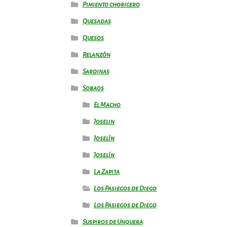
Pimiento choricero
Quesadas
Quesos
Relanzón
Sardinas
Sobaos
El Macho
Joselin
Joselín
Joselín
La Zapita
Los Pasiegos de Diego
Los Pasiegos de Diego
Suspiros de Unquera