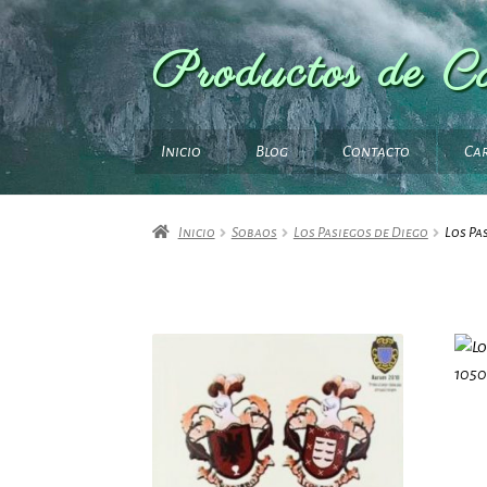
Productos de C
Ir
Ir
a
al
la
contenido
navegación
Inicio
Blog
Contacto
Ca
Inicio
Sobaos
Los Pasiegos de Diego
Los Pa