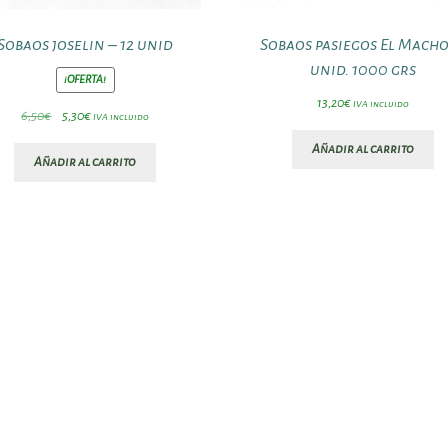
Sobaos joselin – 12 unid
Sobaos pasiegos El Macho
unid. 1000 grs
¡OFERTA!
13,20
€
IVA incluido
El
El
6,50
€
5,30
€
IVA incluido
precio
precio
Añadir al carrito
original
actual
Añadir al carrito
era:
es:
6,50€.
5,30€.