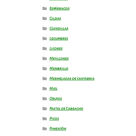
Espárragos
Gildas
Guindillas
Legumbres
Licores
Mejillones
Membrillo
Mermeladas de cantabria
Miel
Orujos
Pastel de Cabracho
Picos
Pimentón