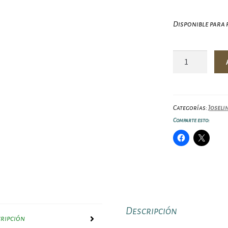
Disponible para
Sobaos
pasiegos
Joselín
8
unid
Categorías:
Joseli
650
Comparte esto:
grs
cantidad
Descripción
ripción