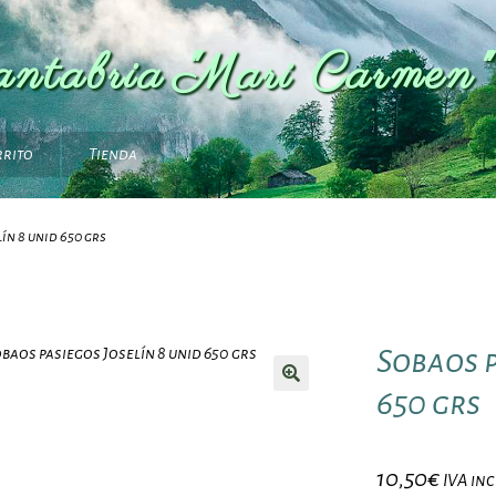
antabria "Mari Carmen"
rrito
Tienda
ín 8 unid 650 grs
Sobaos p
650 grs
10,50
€
IVA in