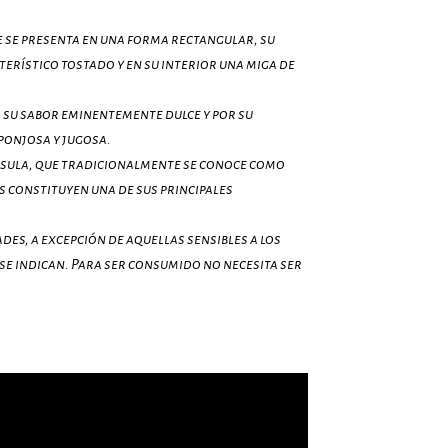
e se presenta en una forma rectangular, su
terístico tostado y en su interior una miga de
r su sabor eminentemente dulce y por su
sponjosa y jugosa.
ápsula, que tradicionalmente se conoce como
s constituyen una de sus principales
des, a excepción de aquellas sensibles a los
se indican. Para ser consumido no necesita ser