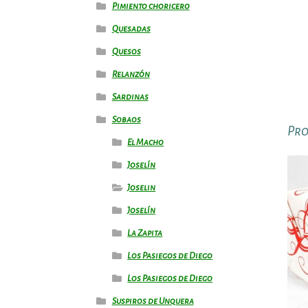
Pimiento choricero
Quesadas
Quesos
Relanzón
Sardinas
Sobaos
Pro
El Macho
Joselín
Joselin
Joselín
La Zapita
Los Pasiegos de Diego
Los Pasiegos de Diego
Suspiros de Unquera