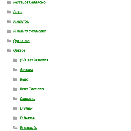
Pastel de Cabracho
Picos
Pimentón
Pimiento choricero
Quesadas
Quesos
3 Valles Pasiegos
Andara
Baro
Bejes Tresviso
Cabrales
Divirin
El Bardal
El lebanés