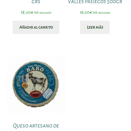
grs
Valles Pasiegos 500gr
18,00
€
16,00
€
IVA incluido
IVA incluido
Añadir al carrito
Leer más
Queso artesano de