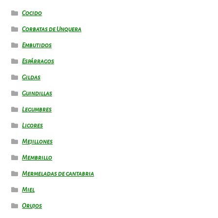
Cocido
Corbatas de Unquera
Embutidos
Espárragos
Gildas
Guindillas
Legumbres
Licores
Mejillones
Membrillo
Mermeladas de cantabria
Miel
Orujos