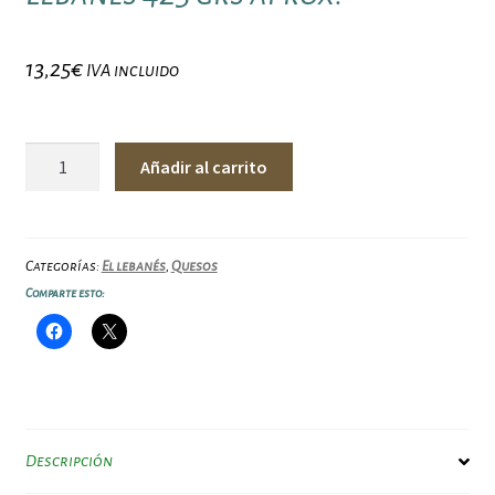
13,25
€
IVA incluido
Queso
Añadir al carrito
de
oveja
semicurado
El
Categorías:
El lebanés
,
Quesos
Lebanés
Comparte esto:
425
grs
aprox.
cantidad
Descripción